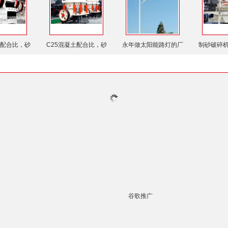
土配合比，砂
C25混凝土配合比，砂
永年做太阳能路灯的厂
制砂破碎
谷歌推广