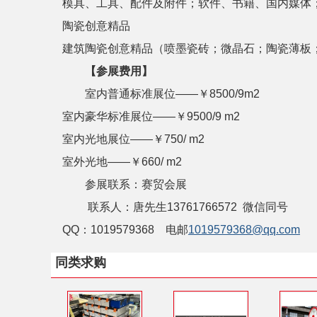
模具、工具、配件及附件；软件、书籍、国内媒体
陶瓷创意精品
建筑陶瓷创意精品（喷墨瓷砖；微晶石；陶瓷薄板
【参展费用】
室内普通标准展位——￥
8500/9m2
室内豪华标准展位——￥
9500/9 m2
室内光地展位——￥
750/ m2
室外光地——￥660/ m2
参展联系：赛贸会展
联系人：唐先生13761766572 微信同号
QQ
：1019579368 电邮
1019579368@qq.com
同类求购