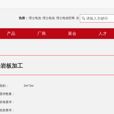
热搜：
理士电池
理士电池
理士电池官网
谷
机器人
谐波减速机
RV减速机
机器人控制器
ABB机器人
产品
厂商
展会
人才
展|岩板加工
面积：
3m*3m
需求数量：
价格要求：
包装要求：